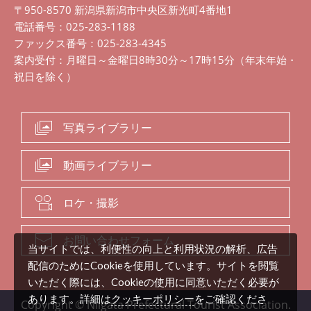
〒950-8570 新潟県新潟市中央区新光町4番地1
電話番号：025-283-1188
ファックス番号：025-283-4345
案内受付：月曜日～金曜日8時30分～17時15分（年末年始・
祝日を除く）
写真ライブラリー
動画ライブラリー
ロケ・撮影
お問い合わせフォーム
当サイトでは、利便性の向上と利用状況の解析、広告
配信のためにCookieを使用しています。サイトを閲覧
いただく際には、Cookieの使用に同意いただく必要が
クッキーポリシー
あります。詳細は
をご確認くださ
Copyright © Niigata Prefectural Tourist Association.