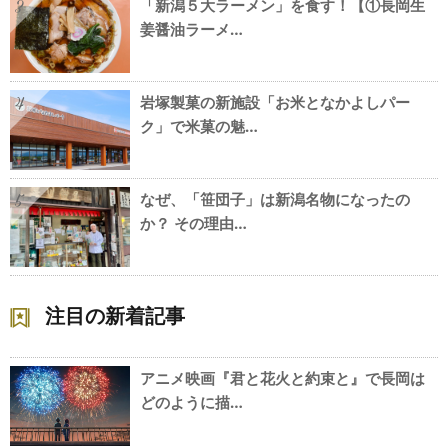
「新潟５大ラーメン」を食す！【①長岡生
3
姜醤油ラーメ…
岩塚製菓の新施設「お米となかよしパー
4
ク」で米菓の魅…
なぜ、「笹団子」は新潟名物になったの
5
か？ その理由…
注目の新着記事
アニメ映画『君と花火と約束と』で長岡は
どのように描…