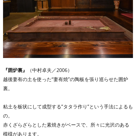
『囲炉裏』
（中村卓夫／2006）
越後妻有の土を使った“妻有焼”の陶板を張り巡らせた囲炉
裏。
粘土を板状にして成型する”タタラ作り”という手法によるも
の。
赤くざらざらとした素焼きがベースで、所々に光沢のある
模様があります。