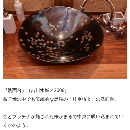
『洗面台』
（吉川水城／2006）
益子焼の中でも伝統的な黒釉の「枝垂桜文」の洗面台。
金とプラチナが施された桜がまるで中央に吸い込まれてい
くかのよう。