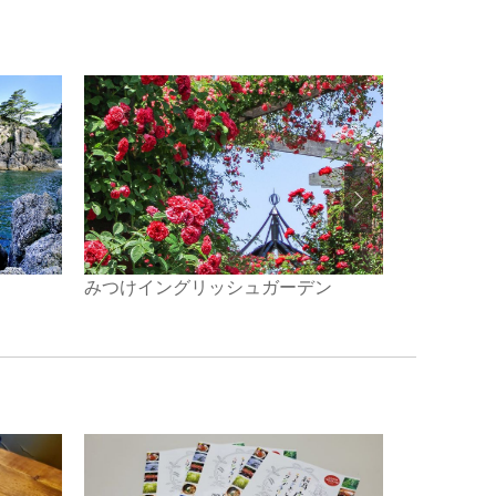
みつけイングリッシュガーデン
【NASPA
ASOBI GA