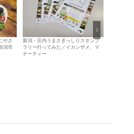
にやさ
新潟・庄内うまさぎっしりスタンプ
桃のかき氷
新潟市
ラリー行ってみた／イカンザメ、マ
れだったの
ナーティー
話／新潟市