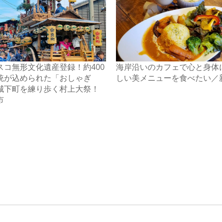
スコ無形文化遺産登録！約400
海岸沿いのカフェで心と身体
統が込められた「おしゃぎ
しい美メニューを食べたい／
城下町を練り歩く村上大祭！
市