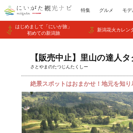
特集
グルメ
モデ
はじめまして「にいが旅」
新潟花火カレンダ
初めての新潟旅
【販売中止】里山の達人タ
さとやまのたつじんたくしー
絶景スポットはおまかせ！地元を知り