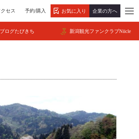
お気に入り
企業の方へ
アクセス
予約/購入
ブログたびきち
新潟観光ファンクラブNiicle