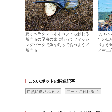
夏はヘラクレスオオカブトも触れる
祝ユネ
胎内市の昆虫の家に行ってフィッシ
年の伝
ングパークで魚を釣って食べよう／
り」が
胎内市
／村上
このスポットの関連記事
自然に癒される
アートに触れる