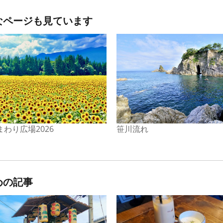
なページも見ています
わり広場2026
笹川流れ
めの記事