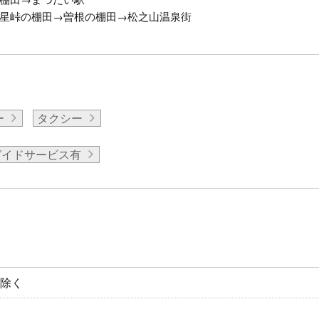
星峠の棚田→曽根の棚田→松之山温泉街
ー
タクシー
ガイドサービス有
を除く