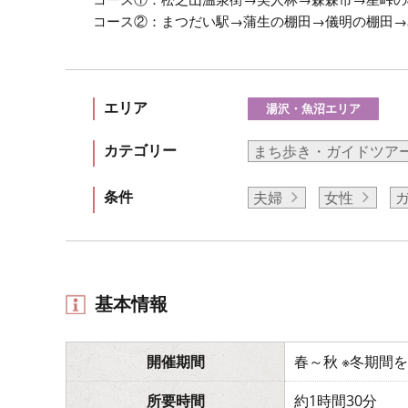
コース②：まつだい駅→蒲生の棚田→儀明の棚田→
エリア
湯沢・魚沼エリア
カテゴリー
まち歩き・ガイドツア
条件
夫婦
女性
基本情報
開催期間
春～秋 ※冬期間
所要時間
約1時間30分