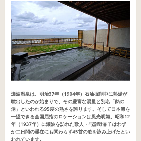
瀬波温泉は、明治37年（1904年）石油掘削中に熱湯が
噴出したのが始まりで、その豊富な湯量と別名「熱の
湯」といわれる95度の熱さを誇ります。そして日本海を
一望できる全国屈指のロケーションは風光明媚。昭和12
年（1937年）に瀬波を訪れた歌人・与謝野晶子はわず
か二日間の滞在にも関わらず45首の歌を詠み上げたとい
われています。