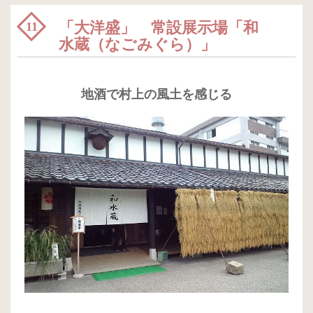
「大洋盛」 常設展示場「和
11
水蔵（なごみぐら）」
地酒で村上の風土を感じる