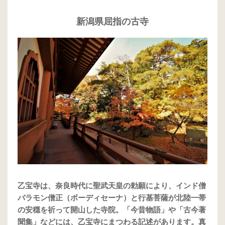
新潟県屈指の古寺
乙宝寺は、奈良時代に聖武天皇の勅願により、インド僧
バラモン僧正（ボーディセーナ）と行基菩薩が北陸一帯
の安穏を祈って開山した寺院。「今昔物語」や「古今著
聞集」などには、乙宝寺にまつわる記述があります。真