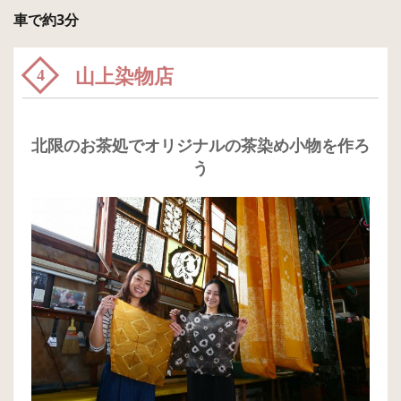
車で約3分
山上染物店
4
北限のお茶処でオリジナルの茶染め小物を作ろ
う