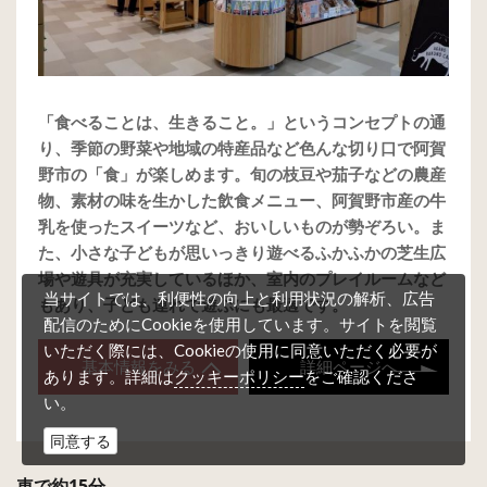
「食べることは、生きること。」というコンセプトの通
り、季節の野菜や地域の特産品など色んな切り口で阿賀
野市の「食」が楽しめます。旬の枝豆や茄子などの農産
物、素材の味を生かした飲食メニュー、阿賀野市産の牛
乳を使ったスイーツなど、おいしいものが勢ぞろい。ま
た、小さな子どもが思いっきり遊べるふかふかの芝生広
場や遊具が充実しているほか、室内のプレイルームなど
当サイトでは、利便性の向上と利用状況の解析、広告
もあり、子ども連れで遊ぶにも最適です。
配信のためにCookieを使用しています。サイトを閲覧
いただく際には、Cookieの使用に同意いただく必要が
基本情報をみる
詳細ページへ
クッキーポリシー
あります。詳細は
をご確認くださ
い。
同意する
車で約15分