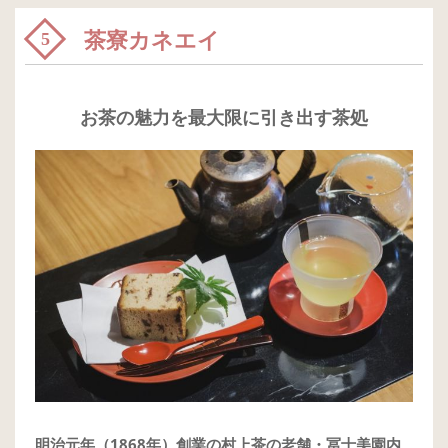
茶寮カネエイ
5
お茶の魅力を最大限に引き出す茶処
明治元年（1868年）創業の村上茶の老舗・冨士美園内