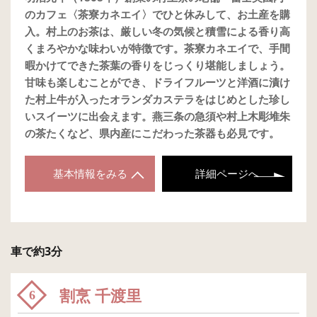
のカフェ〈茶寮カネエイ〉でひと休みして、お土産を購
入。村上のお茶は、厳しい冬の気候と積雪による香り高
くまろやかな味わいが特徴です。茶寮カネエイで、手間
暇かけてできた茶葉の香りをじっくり堪能しましょう。
甘味も楽しむことができ、ドライフルーツと洋酒に漬け
た村上牛が入ったオランダカステラをはじめとした珍し
いスイーツに出会えます。燕三条の急須や村上木彫堆朱
の茶たくなど、県内産にこだわった茶器も必見です。
基本情報をみる
詳細ページへ
車で約3分
割烹 千渡里
6