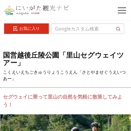
お気に入り
国営越後丘陵公園「里山セグウェイツ
アー」
こくえいえちごきゅうりょうこうえん「さとやませぐうえいつ
あー」
セグウェイに乗って里山の自然を気軽に散策してみよ
う！