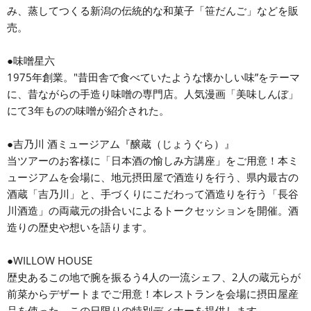
み、蒸してつくる新潟の伝統的な和菓子「笹だんご」などを販
売。
●味噌星六
1975年創業。"昔田舎で食べていたような懐かしい味”をテーマ
に、昔ながらの手造り味噌の専門店。人気漫画「美味しんぼ」
にて3年ものの味噌が紹介された。
●吉乃川 酒ミュージアム『醸蔵（じょうぐら）』
当ツアーのお客様に「日本酒の愉しみ方講座」をご用意！本ミ
ュージアムを会場に、地元摂田屋で酒造りを行う、県内最古の
酒蔵「吉乃川」と、手づくりにこだわって酒造りを行う「長谷
川酒造」の両蔵元の掛合いによるトークセッションを開催。酒
造りの歴史や想いを語ります。
●WILLOW HOUSE
歴史あるこの地で腕を振るう4人の一流シェフ、2人の蔵元らが
前菜からデザートまでご用意！本レストランを会場に摂田屋産
品を使った、この日限りの特別ディナーを提供します。