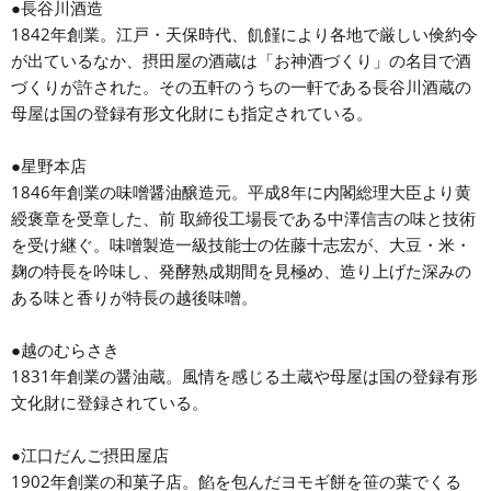
●長谷川酒造
1842年創業。江戸・天保時代、飢饉により各地で厳しい倹約令
が出ているなか、摂田屋の酒蔵は「お神酒づくり」の名目で酒
づくりが許された。その五軒のうちの一軒である長谷川酒蔵の
母屋は国の登録有形文化財にも指定されている。
●星野本店
1846年創業の味噌醤油醸造元。平成8年に内閣総理大臣より黄
綬褒章を受章した、前 取締役工場長である中澤信吉の味と技術
を受け継ぐ。味噌製造一級技能士の佐藤十志宏が、大豆・米・
麹の特長を吟味し、発酵熟成期間を見極め、造り上げた深みの
ある味と香りが特長の越後味噌。
●越のむらさき
1831年創業の醤油蔵。風情を感じる土蔵や母屋は国の登録有形
文化財に登録されている。
●江口だんご摂田屋店
1902年創業の和菓子店。餡を包んだヨモギ餅を笹の葉でくる