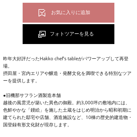
昨年大好評だったHakko chef’s tableがパワーアップして再登
場。
摂田屋・宮内エリアや醸造・発酵文化を満喫できる特別なツア
ーを提供します。
●旧機那サフラン酒製造本舗
越後の風雲児が築いた異色の御殿。約3,000坪の敷地内には、
色鮮やかな「鏝絵」を施した土蔵をはじめ明治から昭和初期に
建てられた邸宅や店舗、酒造施設など、10棟の歴史的建造物・
国登録有形文化財が現存します。