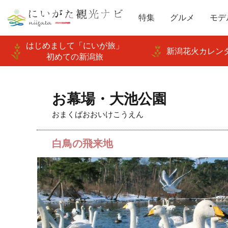
特集
グルメ
モデ
はじめまして「にいが旅」
新潟花火カレンダ
初めての新潟旅
お幕場・大池公園
おまくばおおいけこうえん
白鳥の飛来地