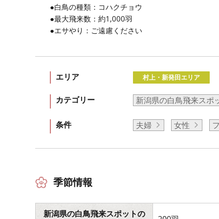
●白鳥の種類：コハクチョウ
●最大飛来数：約1,000羽
●エサやり：ご遠慮ください
エリア
村上・新発田エリア
カテゴリー
新潟県の白鳥飛来スポ
条件
夫婦
女性
季節情報
新潟県の白鳥飛来スポットの
200羽