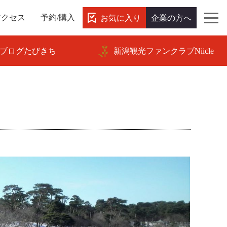
お気に入り
企業の方へ
アクセス
予約/購入
ブログたびきち
新潟観光ファンクラブNiicle