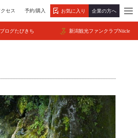
お気に入り
企業の方へ
アクセス
予約/購入
ブログたびきち
新潟観光ファンクラブNiicle