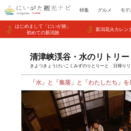
特集
グルメ
モデ
はじめまして「にいが旅」
新潟花火カレンダ
初めての新潟旅
清津峡渓谷・水のリトリー
きよつきょうけいこくみずのりとりーと 日帰りリ
「水」と「集落」と「わたしたち」を