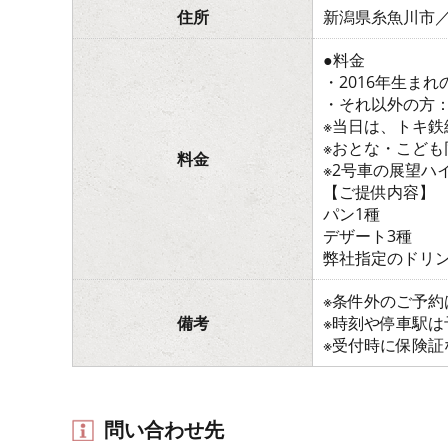
住所
新潟県糸魚川市
●料金
・2016年生まれ
・それ以外の方：1
※当日は、トキ鉄
※おとな・こども
料金
※2号車の展望ハ
【ご提供内容】
パン1種
デザート3種
弊社指定のドリン
※条件外のご予
備考
※時刻や停車駅
※受付時に保険
問い合わせ先