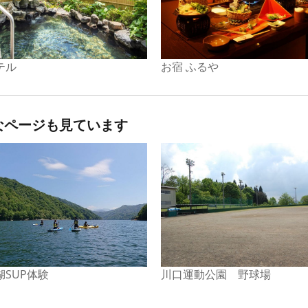
テル
お宿 ふるや
なページも見ています
湖SUP体験
川口運動公園 野球場