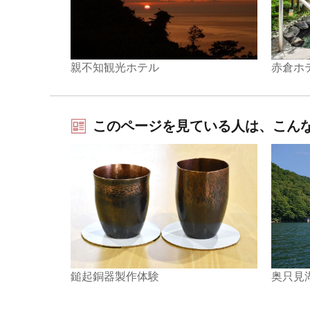
親不知観光ホテル
赤倉ホ
このページを見ている人は、こん
奥只見
鎚起銅器製作体験