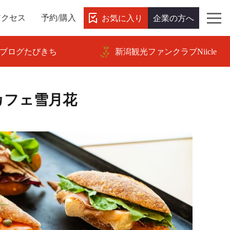
お気に入り
企業の方へ
アクセス
予約/購入
ブログたびきち
新潟観光ファンクラブNiicle
カフェ雪月花