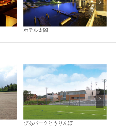
ホテル太閤
旅館おかや
ぴあパークとうりんぼ
南魚沼市兼