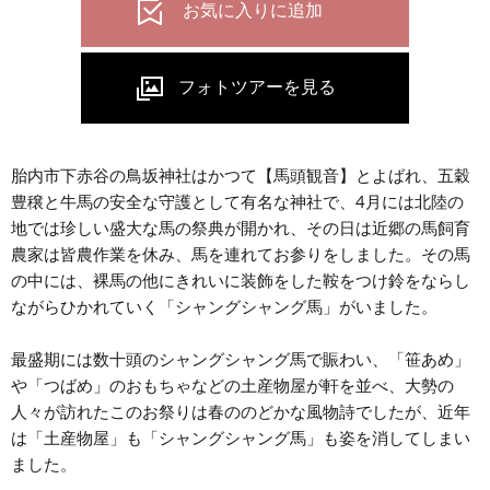
胎内市下赤谷の鳥坂神社はかつて【馬頭観音】とよばれ、五穀
豊穣と牛馬の安全な守護として有名な神社で、4月には北陸の
地では珍しい盛大な馬の祭典が開かれ、その日は近郷の馬飼育
農家は皆農作業を休み、馬を連れてお参りをしました。その馬
の中には、裸馬の他にきれいに装飾をした鞍をつけ鈴をならし
ながらひかれていく「シャングシャング馬」がいました。
最盛期には数十頭のシャングシャング馬で賑わい、「笹あめ」
や「つばめ」のおもちゃなどの土産物屋が軒を並べ、大勢の
人々が訪れたこのお祭りは春ののどかな風物詩でしたが、近年
は「土産物屋」も「シャングシャング馬」も姿を消してしまい
ました。