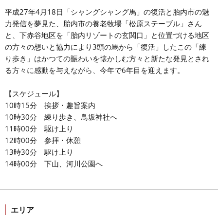
平成27年4月18日「シャングシャング馬」の復活と胎内市の魅
力発信を夢見た、胎内市の養老牧場「松原ステーブル」さん
と、下赤谷地区を「胎内リゾートの玄関口」と位置づける地区
の方々の想いと協力により3頭の馬から「復活」したこの「練
り歩き」はかつての賑わいを懐かしむ方々と新たな発見とされ
る方々に感動を与えながら、今年で6年目を迎えます。
【スケジュール】
10時15分 挨拶・趣旨案内
10時30分 練り歩き、鳥坂神社へ
11時00分 駆け上り
12時00分 参拝・休憩
13時30分 駆け上り
14時00分 下山、河川公園へ
エリア