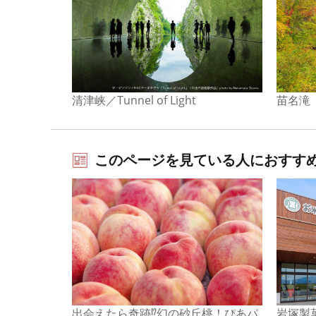
清津峡／Tunnel of Light
苗名滝
このページを見ている人におすす
出会えたら奇跡⁉幻の砂丘桃！ぴあパ
岩塚製