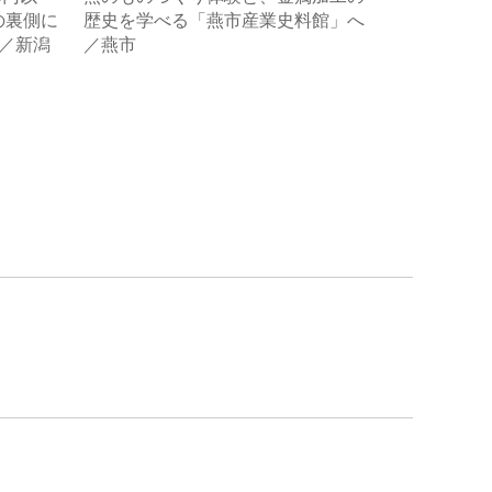
の裏側に
歴史を学べる「燕市産業史料館」へ
プンした赤
」／新潟
／燕市
カイテラス