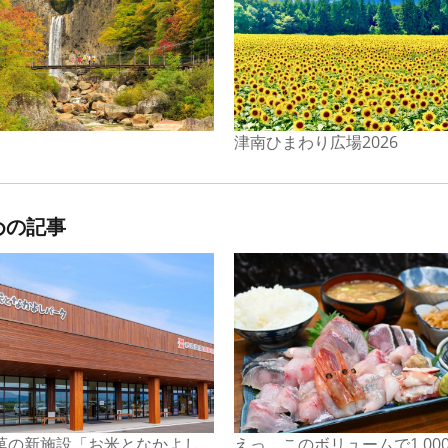
津南ひまわり広場2026
めの記事
菓の新施設「お米となかよし
えっ、このボリュームで1,00