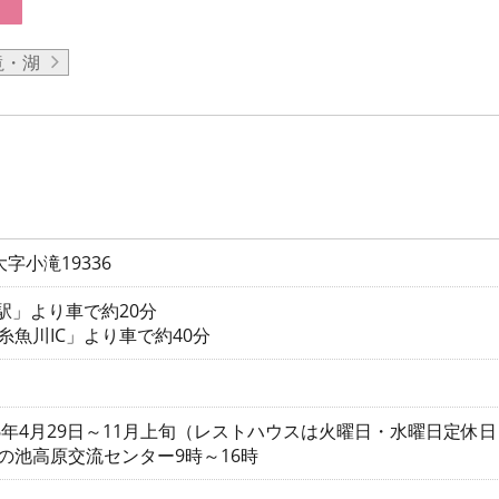
滝・湖
字小滝19336
滝駅」より車で約20分
糸魚川IC」より車で約40分
26年4月29日～11月上旬（レストハウスは火曜日・水曜日定休日
の池高原交流センター9時～16時