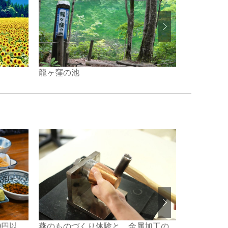
龍ヶ窪の池
いもり池
0円以
燕のものづくり体験と、金属加工の
標高130