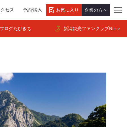
お気に入り
企業の方へ
アクセス
予約/購入
ブログたびきち
新潟観光ファンクラブNiicle