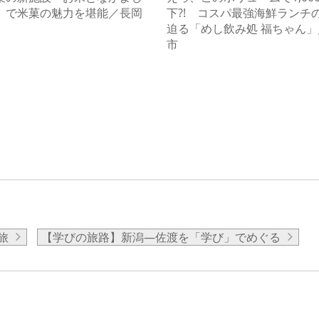
」で米菓の魅力を堪能／長岡
下?! コスパ最強海鮮ランチ
迫る「めし飲み処 福ちゃん
市
旅
【学びの旅路】新潟―佐渡を「学び」でめぐる