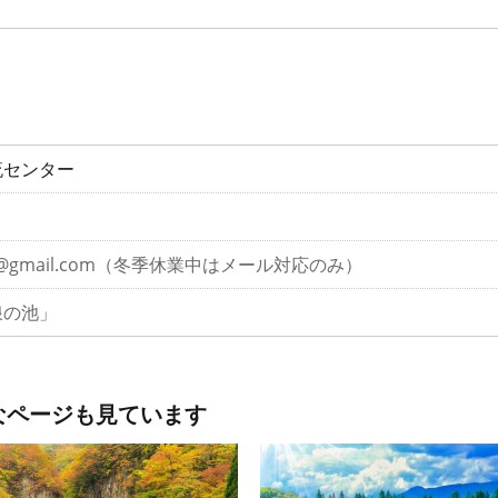
流センター
9336@gmail.com（冬季休業中はメール対応のみ）
浪の池」
なページも見ています