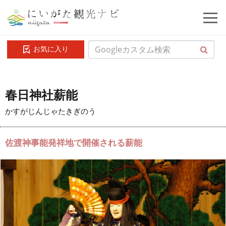
お気に入り
春日神社薪能
かすがじんじゃたきぎのう
佐渡神事能発祥地で開催される薪能