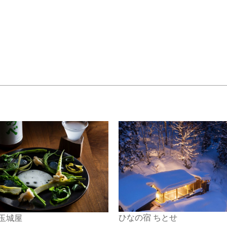
ひなの宿 ちとせ
 玉城屋