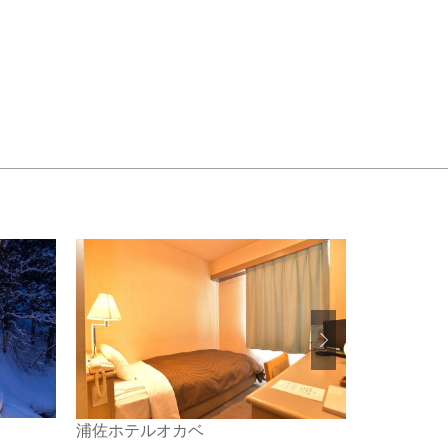
小出ホテル
浦佐ホテルオカベ