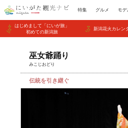
特集
グルメ
モデ
はじめまして「にいが旅」
新潟花火カレンダ
初めての新潟旅
巫女爺踊り
みこじおどり
伝統を引き継ぐ