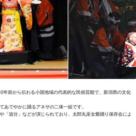
50年前から伝わる小国地域の代表的な民俗芸能で、新潟県の文化
てあでやかに踊るアネサの二体一組です。
や「追分」などが演じられており、太郎丸巫女爺踊り保存会によ