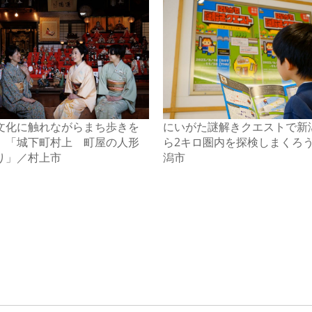
文化に触れながらまち歩きを
にいがた謎解きクエストで新
、「城下町村上 町屋の人形
ら2キロ圏内を探検しまくろ
り」／村上市
潟市