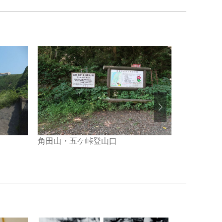
角田山・五ケ峠登山口
上越国際ス