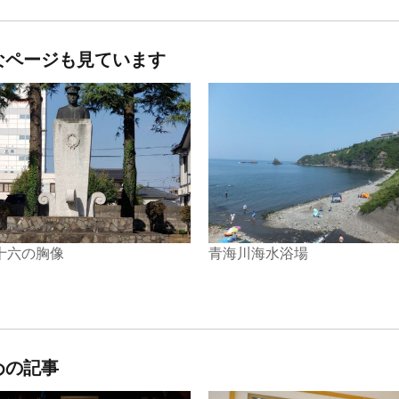
なページも見ています
青海川海水浴場
十六の胸像
めの記事