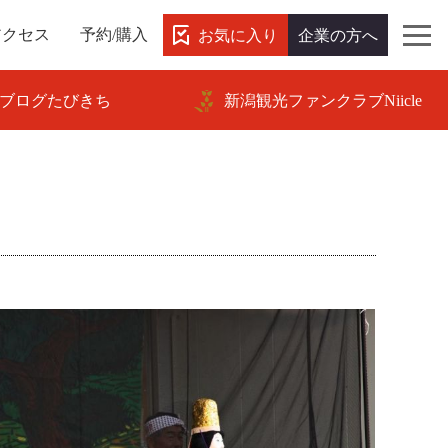
お気に入り
企業の方へ
アクセス
予約/購入
ブログたびきち
新潟観光ファンクラブNiicle