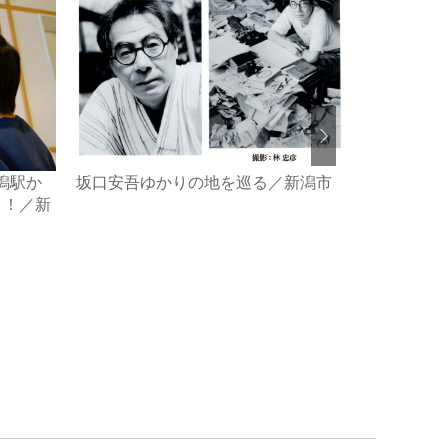
潟駅か
坂口安吾ゆかりの地を巡る／新潟市
秋の高原で
う！／新
ターセンタ