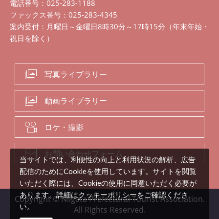
電話番号：025-283-1188
ファックス番号：025-283-4345
案内受付：月曜日～金曜日8時30分～17時15分（年末年始・
祝日を除く）
写真ライブラリー
動画ライブラリー
ロケ・撮影
お問い合わせフォーム
当サイトでは、利便性の向上と利用状況の解析、広告
配信のためにCookieを使用しています。サイトを閲覧
いただく際には、Cookieの使用に同意いただく必要が
クッキーポリシー
あります。詳細は
をご確認くださ
Copyright © Niigata Prefectural Tourist Association.
い。
All Rights Reserved.