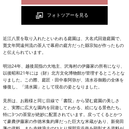
近江八景を取り入れたといわれる庭園は、大名式回遊庭園で、
寛文年間遠州流の茶人で幕府の庭方だった縣宗知が作ったもの
と伝えられています。
明治24年、越後屈指の大地主、沢海村の伊藤家の所有になり、
以後昭和21年には（財）北方文化博物館が管理するところとな
りました。この際、庭匠・田中泰阿弥が、清水谷御殿の全体を
修復し、「清水園」として現在の姿となりました。
見所は、お殿様と同じ目線で「書院」から望む庭園の美しさ
と、実際に広大な園内を回遊してわかる、絵になる景色たち。
特に3つの茶室が絶妙に配置されています。戻ってくるとかつ
て豪農伊藤家の作徳米集約庫だった巨大な米蔵があり、新発田
藩の資料、また赤穂浪士のひとり堀部安兵衛を顕彰する資料が