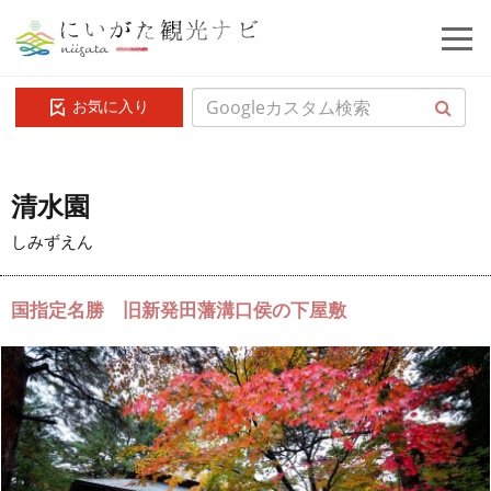
お気に入り
清水園
しみずえん
国指定名勝 旧新発田藩溝口侯の下屋敷