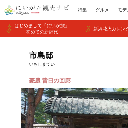
特集
グルメ
モデ
はじめまして「にいが旅」
新潟花火カレンダ
初めての新潟旅
市島邸
いちしまてい
豪農 昔日の回廊