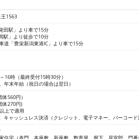
1563
新発田駅」より車で15分
月岡駅」より徒歩で10分
車道「豊栄新潟東港IC」より車で15分
～16時（最終受付15時30分）
日、年末年始（祝日の場合は翌日）
団体560円）
体270円)
人以上で適用
金、キャッシュレス決済（クレジット、電子マネー、バーコード
財
島家住宅（表門、本座敷、新座敷、数寄屋、廊下、居室郎、門番