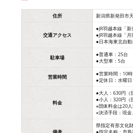
住所
新潟県新発田市天王
●JR羽越本線「
交通アクセス
●JR羽越本線「
●日本海東北自動
●普通車：25台
駐車場
●大型車：5台
●営業時間：10時
営業時間
●定休日：水曜
●大人：630円（
●小人：320円（団
料金
※団体料金は20
※決済手段：現
県指定有形文化
備考
●指定名称：市