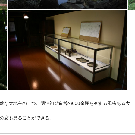
数な大地主の一つ。明治初期造営の600余坪を有する風格ある大
。
の窓も見ることができる。